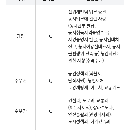
산업개발팀 업무 총괄,
농지업무에 관한 사항
(농지원부 발급,
농지취득자격증명 발급,
팀장
자경증명서 발급, 농지임대차
신고, 농지이용실태조사, 농지
불법행위 단속 등) 농업지원에
관한 사항(추곡수매)
농업정책과(직불제,
주무관
답작지원), 농업재해,
토양개량제, 이륜차, 교통카드
건설과, 도로과, 교통과
(이륜차제외), 상하수도과,
주무관
안전총괄과(민방위제외),
도시정책과, 허가건축과