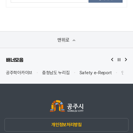
맨위로
배너모음
공주학아카이브
충청남도 누리집
Safety e-Report
안전신
개인정보처리방침