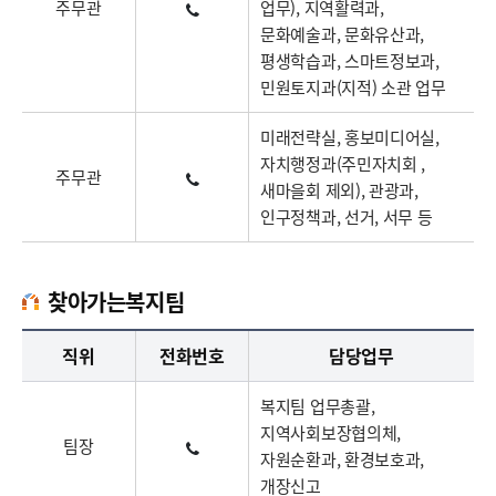
주무관
업무), 지역활력과,
문화예술과, 문화유산과,
평생학습과, 스마트정보과,
민원토지과(지적) 소관 업무
미래전략실, 홍보미디어실,
자치행정과(주민자치회 ,
주무관
새마을회 제외), 관광과,
인구정책과, 선거, 서무 등
찾아가는복지팀
찾아가는복지팀업무담당자의 정보로 직급, 전화번호, 담당업무를 안내하고 있습니다
직위
전화번호
담당업무
복지팀 업무총괄,
지역사회보장협의체,
팀장
자원순환과, 환경보호과,
개장신고