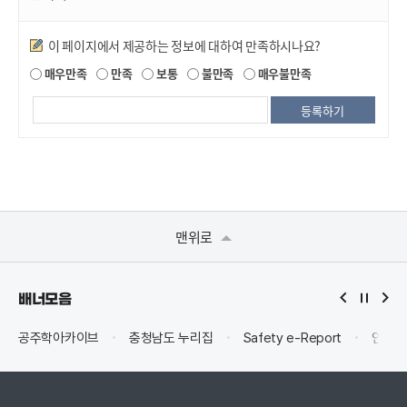
만족도조사
이 페이지에서 제공하는 정보에 대하여 만족하시나요?
매우만족
만족
보통
불만족
매우불만족
맨위로
배너모음
공주학아카이브
충청남도 누리집
Safety e-Report
안전신