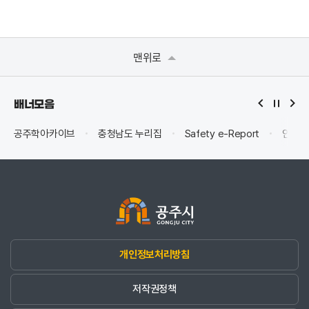
맨위로
배너모음
공주학아카이브
충청남도 누리집
Safety e-Report
안전신
개인정보처리방침
저작권정책