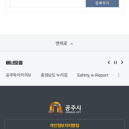
맨위로
배너모음
공주학아카이브
충청남도 누리집
Safety e-Report
안전신
개인정보처리방침