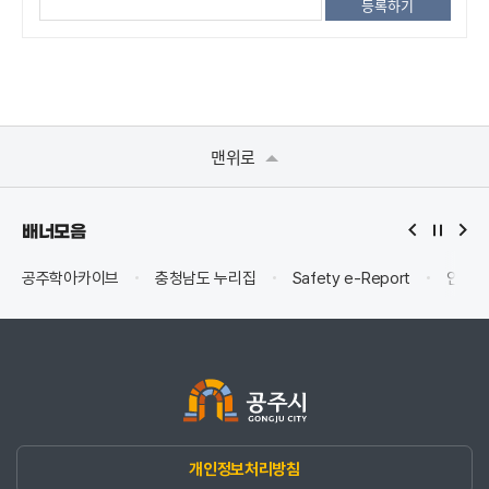
맨위로
배너모음
공주학아카이브
충청남도 누리집
Safety e-Report
안전신
개인정보처리방침