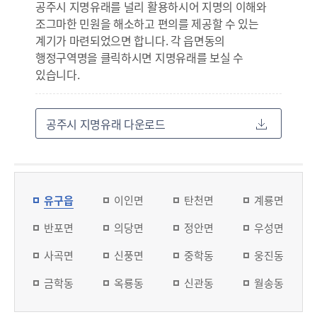
공주시 지명유래를 널리 활용하시어 지명의 이해와
조그마한 민원을 해소하고 편의를 제공할 수 있는
계기가 마련되었으면 합니다. 각 읍면동의
행정구역명을 클릭하시면 지명유래를 보실 수
있습니다.
공주시 지명유래 다운로드
유구읍
이인면
탄천면
계룡면
반포면
의당면
정안면
우성면
사곡면
신풍면
중학동
웅진동
금학동
옥룡동
신관동
월송동