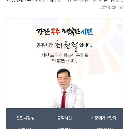
공주대 인문사회융합인재양성사업단 「지역주민과 함께하는 디지털 AI 영화제」 홍보
2026-08-07
공주시장
입니다.
'시민 모두가 행복한
공주'를
만들겠습니다.
열린
시장실
공약사업
시장에게
바란다