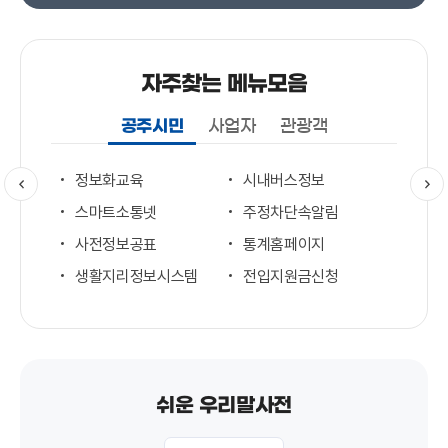
자주찾는 메뉴모음
공주시민
사업자
관광객
터
정보화교육
시내버스정보
휴일
스마트소통넷
주정차단속알림
공주
사전정보공표
통계홈페이지
공주
생활지리정보시스템
전입지원금신청
대형
쉬운 우리말사전