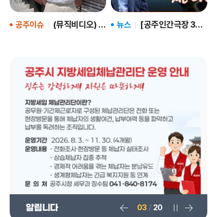
(뮤직비디오) 시간을 담은 도시, 공주10경
[공주인간극장 3편] 공주를 사랑한 풀꽃시인 나태주
공주이슈
뉴스
03
/
20
알립니다