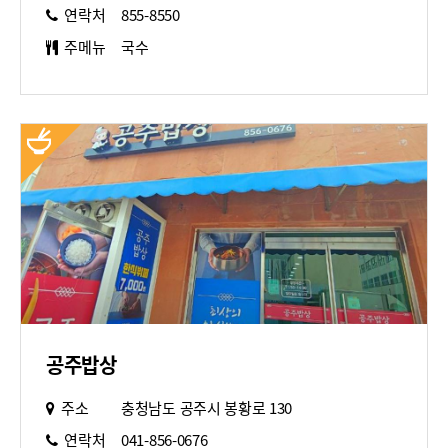
연락처
855-8550
주메뉴
국수
공주밥상
주소
충청남도 공주시 봉황로 130
연락처
041-856-0676