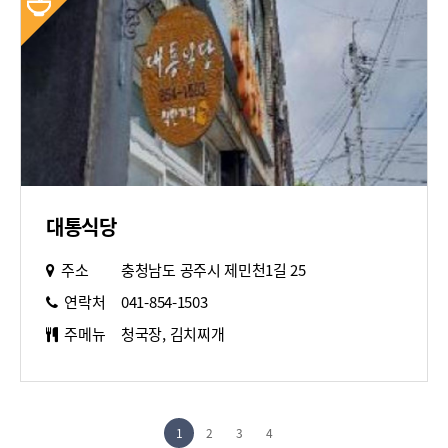
대통식당
주소
충청남도 공주시 제민천1길 25
연락처
041-854-1503
주메뉴
청국장, 김치찌개
1
2
3
4