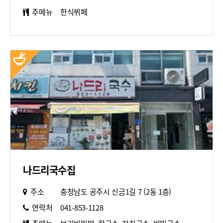
주메뉴
한식뷔페
나드리국수집
주소
충청남도 공주시 신금1길 7 (2동 1층)
연락처
041-853-1128