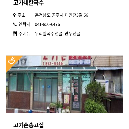
고가네칼국수
주소
충청남도 공주시 제민천3길 56
연락처
041-856-6476
주메뉴
우리밀국수전골, 만두전골
고기촌송고집