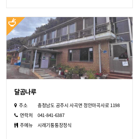
달곰나루
주소
충청남도 공주시 사곡면 정안마곡사로 1198
연락처
041-841-6387
주메뉴
시래기퉁퉁장정식