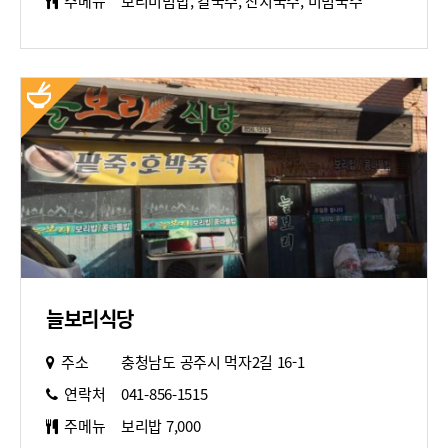
주메뉴
보리비빔밥, 칼국수, 잔치국수, 비빔국수
늘보리식당
주소
충청남도 공주시 먹자2길 16-1
연락처
041-856-1515
주메뉴
보리밥 7,000