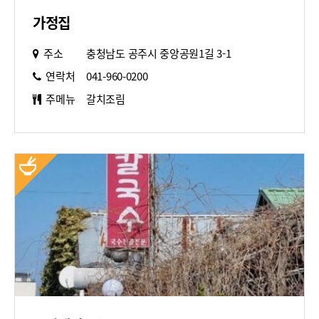
가정집
주소
충청남도 공주시 중앙공원1길 3-1
연락처
041-960-0200
주메뉴
갈치조림