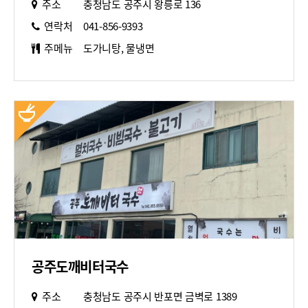
주소
충청남도 공주시 왕릉로 136
연락처
041-856-9393
주메뉴
도가니탕, 물냉면
공주도깨비터국수
주소
충청남도 공주시 반포면 금벽로 1389