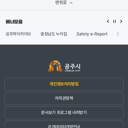
맨위로
배너모음
공주학아카이브
충청남도 누리집
Safety e-Report
안전신
개인정보처리방침
저작권정책
문서보기 프로그램 내려받기
공개데이터개방안내