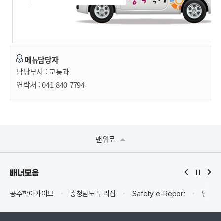
메뉴담당자
담당부서 :
교통과
연락처 :
041-840-7794
맨위로
배너모음
공주학아카이브
충청남도 누리집
Safety e-Report
안전신