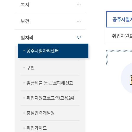
복지
공주시일
보건
취업지원프
일자리
공주시일자리센터
구인
임금체불 등 근로피해신고
취업지원프로그램(고용24)
충남인력개발원
취업가이드