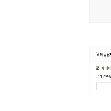
메뉴담
만족도조사
이 페
매우만