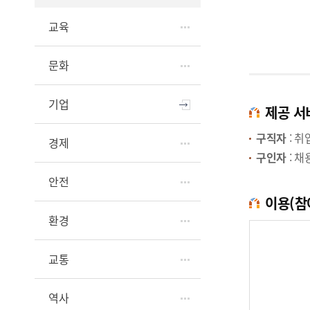
교육
문화
기업
제공 서
구직자
: 
경제
구인자
: 
안전
이용(참
환경
교통
역사