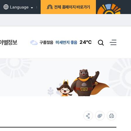
Language
전체 홈페이지 바로가기
야별정보
24℃
구름많음
미세먼지
좋음