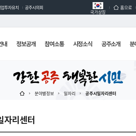
기업투자유치
공주시의회
홈으로
국가상징
안내
정보공개
참여소통
시정소식
공주소개
분
분야별정보
일자리
공주시일자리센터
일자리센터